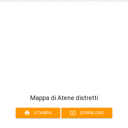
Mappa di Atene distretti
print
system_update_alt
STAMPA
DOWNLOAD