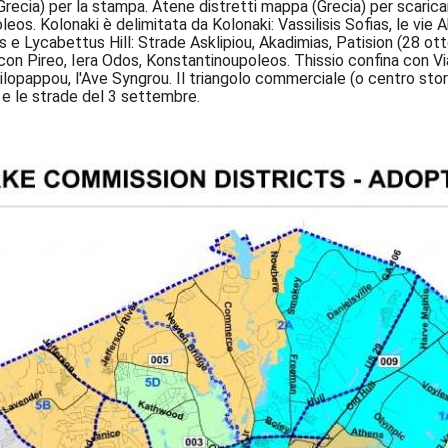
recia) per la stampa. Atene distretti mappa (Grecia) per scaricar
leos. Kolonaki è delimitata da Kolonaki: Vassilisis Sofias, le vie A
 e Lycabettus Hill: Strade Asklipiou, Akadimias, Patision (28 ottob
a con Pireo, Iera Odos, Konstantinoupoleos. Thissio confina con Vi
 Philopappou, l'Ave Syngrou. Il triangolo commerciale (o centro sto
 e le strade del 3 settembre.