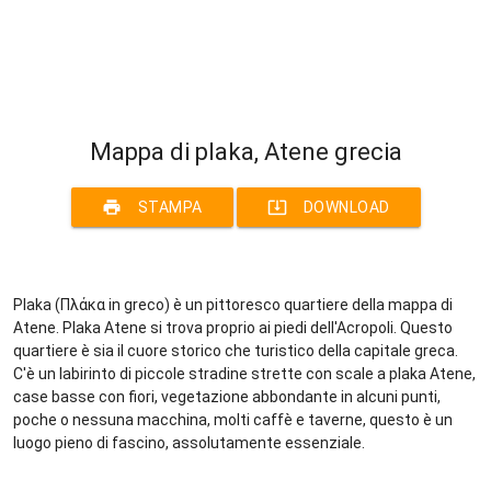
Mappa di plaka, Atene grecia
print
system_update_alt
STAMPA
DOWNLOAD
Plaka (Πλάκα in greco) è un pittoresco quartiere della mappa di
Atene. Plaka Atene si trova proprio ai piedi dell'Acropoli. Questo
quartiere è sia il cuore storico che turistico della capitale greca.
C'è un labirinto di piccole stradine strette con scale a plaka Atene,
case basse con fiori, vegetazione abbondante in alcuni punti,
poche o nessuna macchina, molti caffè e taverne, questo è un
luogo pieno di fascino, assolutamente essenziale.